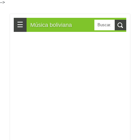
-->
☰
Música boliviana