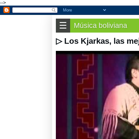
-->
☰
Música boliviana
▷ Los Kjarkas, las me