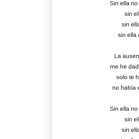
Sin ella n
sin e
sin ell
sin ella
La ausen
me he dado
solo te
no había e
Sin ella n
sin e
sin ell