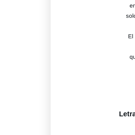
e
sol
El
q
Letr