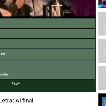
tino
orarte
︾
Letra: Al final