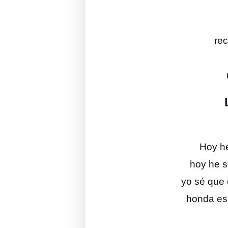
re
Hoy he
hoy he s
yo sé que 
honda es 