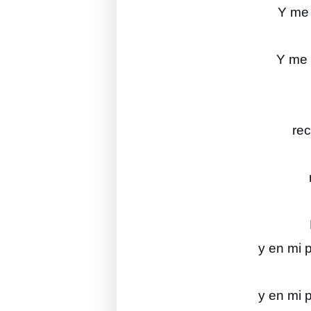
Y me 
Y me 
re
y en mi 
y en mi 