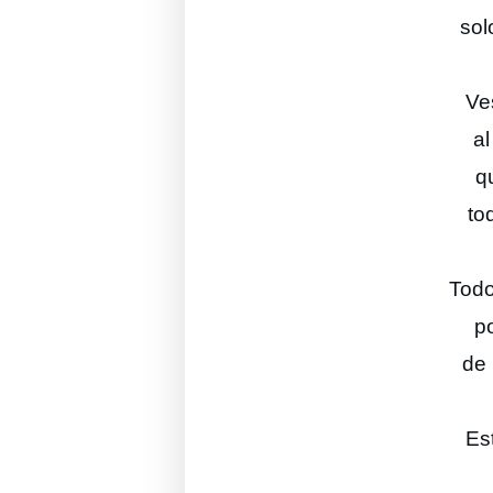
sol
Ves
al
q
to
Todo
p
de 
Es