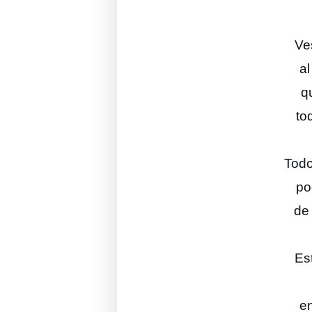
Ves
al
q
to
Todo
po
de
Es
e