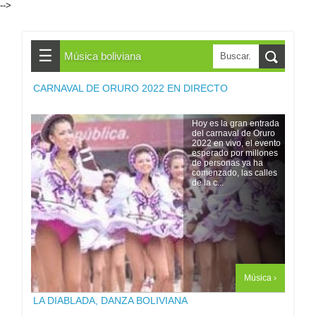
-->
☰
Música boliviana
CARNAVAL DE ORURO 2022 EN DIRECTO
Hoy es la gran entrada
del carnaval de Oruro
2022 en vivo, el evento
esperado por millones
de personas ya ha
comenzado, las calles
de la c...
Música ›
LA DIABLADA, DANZA BOLIVIANA