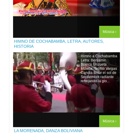
Música ›
HIMNO DE COCHABAMBA, LETRA, AUTORES,
HISTORIA
Himno a Cochabamba
Letra: Benjamín
Blanco Unzueta
Música: Teófilo Vargas
Candia Brille el sol de
Septiembre radiante
reflejando la glo...
Música ›
LA MORENADA, DANZA BOLIVIANA