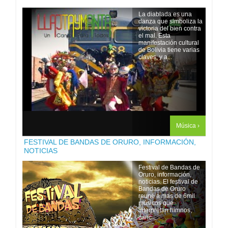
La diablada es una
danza que simboliza la
victoria del bien contra
el mal. Esta
manifestación cultural
de Bolivia tiene varias
claves, y a...
Música ›
FESTIVAL DE BANDAS DE ORURO, INFORMACIÓN,
NOTICIAS
Festival de Bandas de
Oruro, información,
noticias. El festival de
Bandas de Oruro
reuné a mas de 6mil
músicos que
interpretan himnos,
canc...