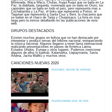
Morenada, Waca Waca, Chutas, Auqui Auqui que se baila en La
Paz, la diablada, tarqueda, morenada que se baila en Oruro, los
caporales que se baila en todo el país, pero representa mas a
Cochabamba y La Paz, el tinku que representa a Potosi, el
Taquirari que representa a Santa Cruz y Beni, la chacarera que
se bailan en el chaco de Tarija y Chuquisaca. La lista es muy
larga pero la iremos detallando en las publicaciones de esta
web.
GRUPOS DESTACADOS
Existen muchos grupos en bolivia que se han destacado por
interpretar y producir temas del folklore nacional, enriqueciendo
la música nacional. Algunos llegaron a tener fama internacional
realizando presentaciones en paises de América Latina,
Estados Unidos, Europa y otros lugares. Podemos mencionar
algunos de ellos lo kjarkas, Kalamarka, Llajtaymanta, Savia
Andina, Jacha Mallku y muchos otros.
CANCIONES NUEVAS 2020
PASIONES: NOCHE DE VERANO
PASIÓN ANDINA 2020: MI VIDA