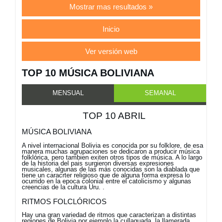
Mostrar mas resultados »
Inicio
Ver versión web
TOP 10 MÚSICA BOLIVIANA
MENSUAL
SEMANAL
TOP 10 ABRIL
MÚSICA BOLIVIANA
A nivel internacional Bolivia es conocida por su folklore, de esa
manera muchas agrupaciones se dedicaron a producir música
folklórica, pero tambien exiten otros tipos de música. A lo largo
de la historia del pais surgieron diversas expresiones
musicales, algunas de las más conocidas son la diablada que
tiene un caracrter religioso que de alguna forma expresa lo
ocurrido en la epoca colonial entre el catolicismo y algunas
creencias de la cultura Uru. .
RITMOS FOLCLÓRICOS
Hay una gran variedad de ritmos que caracterizan a distintas
regiones de Bolivia por ejemplo la cullaguada, la llamerada,