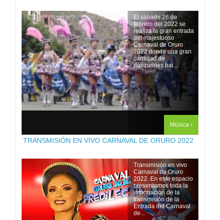
El sábado 26 de
febrero del 2022 se
realiza la gran entrada
del majestuoso
Carnaval de Oruro
2022 donde una gran
cantidad de
danzarines bai...
Música ›
TRANSMISIÓN EN VIVO CARNAVAL DE ORURO 2022
Transmisión en vivo
Carnaval de Oruro
2022. En este espacio
presentamos toda la
información de la
transmisión de la
Entrada del Carnaval
de...