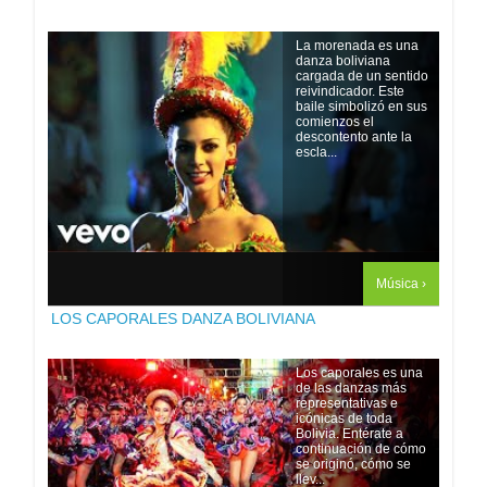
La morenada es una
danza boliviana
cargada de un sentido
reivindicador. Este
baile simbolizó en sus
comienzos el
descontento ante la
escla...
Música ›
LOS CAPORALES DANZA BOLIVIANA
Los caporales es una
de las danzas más
representativas e
icónicas de toda
Bolivia. Entérate a
continuación de cómo
se originó, cómo se
llev...