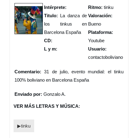
Intérprete:
Ritmo:
tinku
Titulo:
La danza de
Valoración:
los tinkus en
Bueno
Barcelona España
Plataforma:
CD:
Youtube
L y m:
Usuario:
contactoboliviano
Comentario:
31 de julio, evento mundial: el tinku
100% boliviano en Barcelona España
Enviado por:
Gonzalo A.
VER MÁS LETRAS Y MÚSICA:
tinku