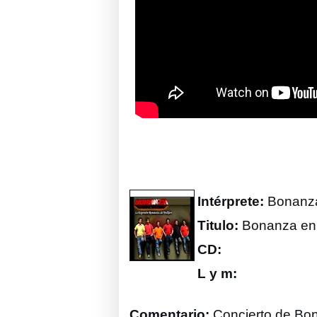
Intérprete:
Bonanz
Titulo:
Bonanza en 
CD:
L y m:
Comentario:
Concierto de Bon