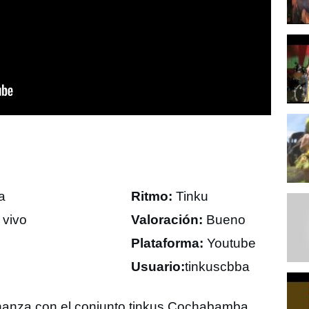
a
Ritmo:
Tinku
vivo
Valoración:
Bueno
Plataforma:
Youtube
Usuario:
tinkuscbba
anza con el conjunto tinkus Cochabamba.