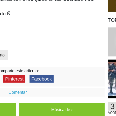
do Ñ.
TOP
rto
omparte este artículo:
Pinterest
Facebook
Comentar
Música de ›
ACO