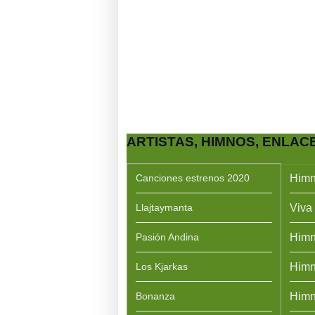
ARTISTAS, HIMNOS, ENLAC
Canciones estrenos 2020
Himn
Llajtaymanta
Viva 
Pasión Andina
Himn
Los Kjarkas
Himn
Bonanza
Himn