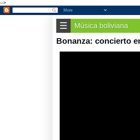
♬
Artistas
-->
☰
Música boliviana
Bonanza: concierto e